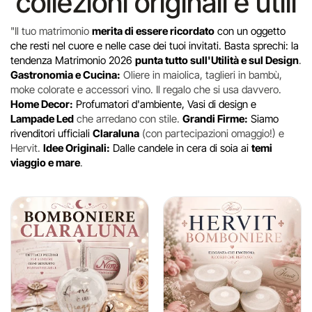
collezioni originali e utili
"Il tuo matrimonio
merita di essere ricordato
con un oggetto
che resti nel cuore e nelle case dei tuoi invitati. Basta sprechi: la
tendenza Matrimonio 2026
punta tutto sull'Utilità e sul Design
.
Gastronomia e Cucina:
Oliere in maiolica, taglieri in bambù,
moke colorate e accessori vino. Il regalo che si usa davvero.
Home Decor:
Profumatori d'ambiente, Vasi di design e
Lampade Led
che arredano con stile.
Grandi Firme:
Siamo
rivenditori ufficiali
Claraluna
(con partecipazioni omaggio!) e
Hervit.
Idee Originali:
Dalle candele in cera di soia ai
temi
viaggio e mare
.