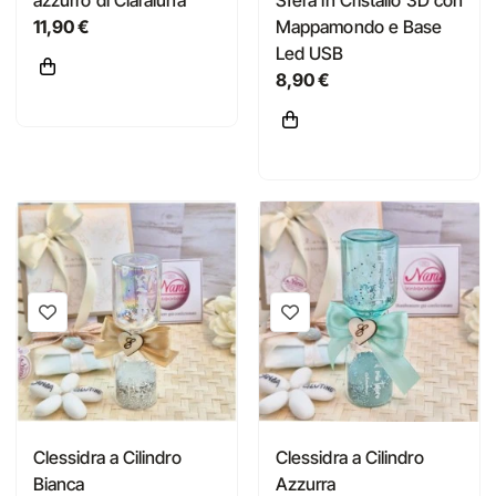
azzurro di Claraluna
Sfera in Cristallo 3D con
11,90 €
Mappamondo e Base
Led USB
8,90 €
Clessidra a Cilindro
Clessidra a Cilindro
Bianca
Azzurra