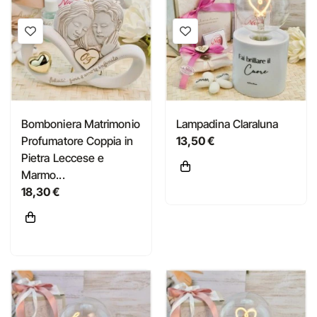
Bomboniera Matrimonio
Lampadina Claraluna
Profumatore Coppia in
13,50 €
Pietra Leccese e
Marmo...
18,30 €