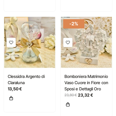
-2%
Clessidra Argento di
Bomboniera Matrimonio
Claraluna
Vaso Cuore in Fiore con
13,50 €
Sposi e Dettagli Oro
23,32 €
23,80 €