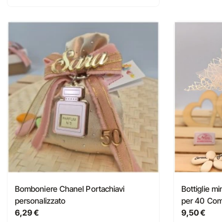
Bomboniere Chanel Portachiavi
Bottiglie m
personalizzato
per 40 Co
6,29 €
9,50 €