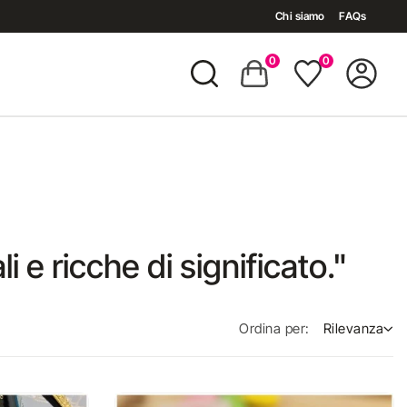
Chi siamo
FAQs
0
0
 e ricche di significato."
Ordina per:
Rilevanza