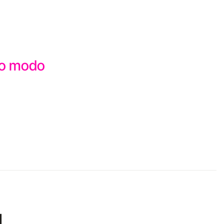
sto modo
I