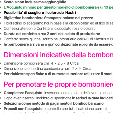
Scatola non inclusa ma aggiungibile
L'Acquisto minimo per questo modello di bomboniera è di 10 p
Possibilita' di scegliere il colore dei Nastri
Bigliettino bomboniera Stampato incluso nel prezzo
Il bigliettino lo scegliamo noi in base alla disponibilita' ed al tipo d
Confezionate con 5 Confetti al cioccolato rosa o colorati
Durata del confetto circa 2 anni dalla data di produzione
Confetto senza glutine iscritto nel prontuario dell'AIC di Maxtris o B
le bomboniere arrivano o gia' confezionate e pronte da essere 
Dimensioni indicative della bombo
Dimensione bomboniera cm 4 x 2.5 x 8 Circa
Dimensione sacchettino bomboniera cm 7 x 9 Circa
Per richieste specifiche o di numero superiore utilizzare il mod
Per prenotare le proprie bombonie
Completare l'acquisto
inserendo nome e data dell'evento nel ca
Dopo aver inserito l'indirizzo di spedizione
inserisci la data indica
Seleziona come metodo di pagamento il bonifico bancario
Procedi con l'acquisto
e controlla che tutti i dati siano corretti