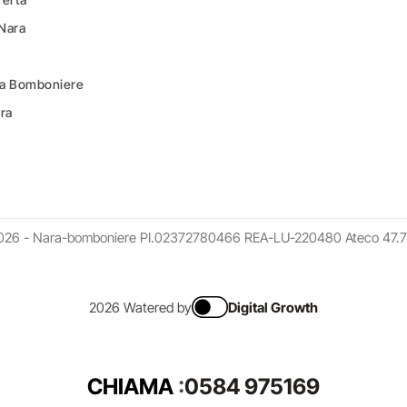
 Nara
ara Bomboniere
ara
026 - Nara-bomboniere PI.02372780466 REA-LU-220480 Ateco 47.7
2026 Watered by
Digital Growth
CHIAMA
:
0584 975169