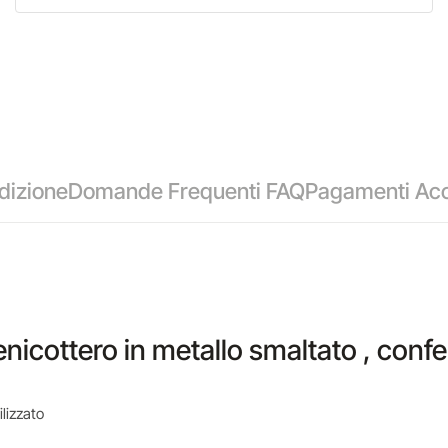
dizione
Domande Frequenti FAQ
Pagamenti Acc
fenicottero in metallo smaltato , con
ilizzato