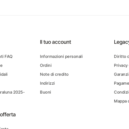
Il tuo account
Legac
ti FAQ
Informazioni personali
Diritto 
ne
Ordini
Privacy
idali
Note di credito
Garanzi
Indirizzi
Pagamen
araluna 2025-
Buoni
Condizi
Mappa d
offerta
ferta