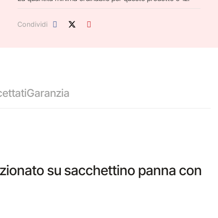
Condividi
ettati
Garanzia
fezionato su sacchettino panna con