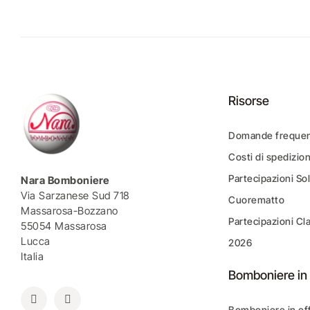
Risorse
Domande frequen
Costi di spedizio
Partecipazioni Sol
Nara Bomboniere
Via Sarzanese Sud 718
Cuorematto
Massarosa-Bozzano
Partecipazioni Cl
55054 Massarosa
Lucca
2026
Italia
Bomboniere in 
Bomboniere in of