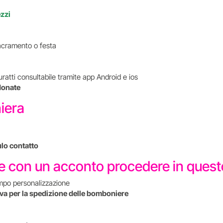
ezzi
i sacramento o festa
uratti consultabile tramite app Android e ios
donate
niera
ulo contatto
re con un acconto procedere in que
mpo personalizzazione
tiva per la spedizione delle bomboniere