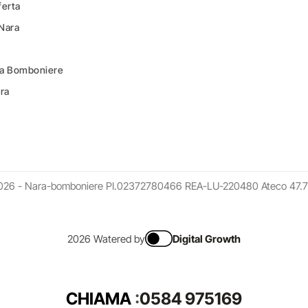
ferta
 Nara
ara Bomboniere
ara
026 - Nara-bomboniere PI.02372780466 REA-LU-220480 Ateco 47.7
2026 Watered by
Digital Growth
CHIAMA
:
0584 975169