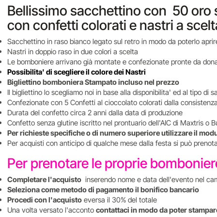
Bellissimo sacchettino con 50 oro s
con confetti colorati e nastri a scelt
Sacchettino in raso bianco legato sul retro in modo da poterlo aprire
Nastri in doppio raso in due colori a scelta
Le bomboniere arrivano già montate e confezionate pronte da don
Possibilita' di scegliere il colore dei Nastri
Bigliettino bomboniera Stampato incluso nel prezzo
Il bigliettino lo scegliamo noi in base alla disponibilita' ed al tipo d
Confezionate con 5 Confetti al cioccolato colorati dalla consistenz
Durata del confetto circa 2 anni dalla data di produzione
Confetto senza glutine iscritto nel prontuario dell'AIC di Maxtris o B
Per richieste specifiche o di numero superiore utilizzare il mod
Per acquisti con anticipo di qualche mese dalla festa si può preno
Per prenotare le proprie bombonie
Completare l'acquisto
inserendo nome e data dell'evento nel ca
Seleziona come metodo di pagamento il bonifico bancario
Procedi con l'acquisto
eversa il 30% del totale
Una volta versato l'acconto
contattaci in modo da poter stampare