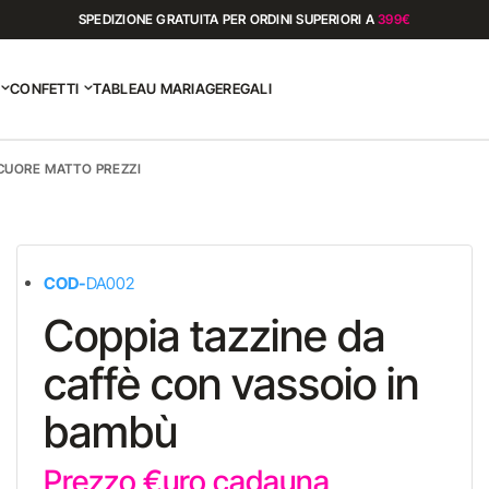
SPEDIZIONE GRATUITA PER ORDINI SUPERIORI A
399€
CONFETTI
TABLEAU MARIAGE
REGALI
CUORE MATTO PREZZI
COD-
DA002
Coppia tazzine da
caffè con vassoio in
bambù
Prezzo €uro cadauna