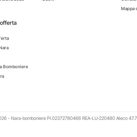
Mappa d
offerta
ferta
 Nara
ara Bomboniere
ara
026 - Nara-bomboniere PI.02372780466 REA-LU-220480 Ateco 47.7