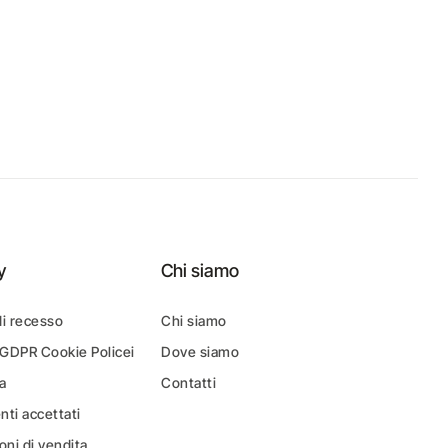
y
Chi siamo
di recesso
Chi siamo
 GDPR Cookie Policei
Dove siamo
a
Contatti
ti accettati
oni di vendita