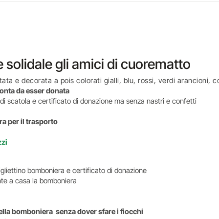
solidale gli amici di cuorematto
ta e decorata a pois colorati gialli, blu, rossi, verdi arancioni, 
ronta da esser donata
i scatola e certificato di donazione ma senza nastri e confetti
a per il trasporto
zzi
igliettino bomboniera e certificato di donazione
ente a casa la bomboniera
della bomboniera senza dover sfare i fiocchi