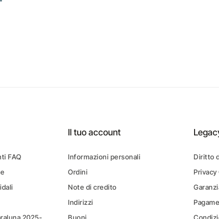
Il tuo account
Legac
ti FAQ
Informazioni personali
Diritto 
ne
Ordini
Privacy
idali
Note di credito
Garanzi
Indirizzi
Pagamen
araluna 2025-
Buoni
Condizi