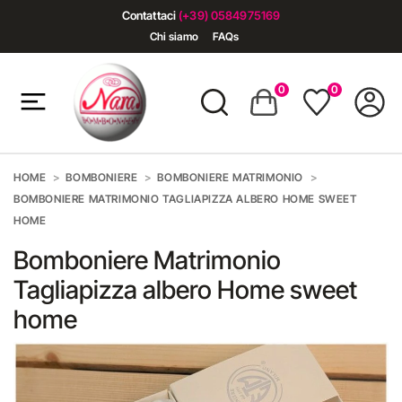
Contattaci
(+39) 0584975169
Chi siamo
FAQs
0
0
HOME
BOMBONIERE
BOMBONIERE MATRIMONIO
BOMBONIERE MATRIMONIO TAGLIAPIZZA ALBERO HOME SWEET
HOME
Bomboniere Matrimonio
Tagliapizza albero Home sweet
home