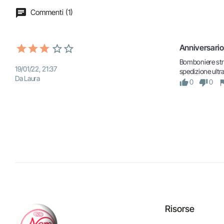
Commenti (1)
Anniversario
Bomboniere strao
19/01/22, 21:37
spedizione ultra
Da Laura
0
0
Risorse