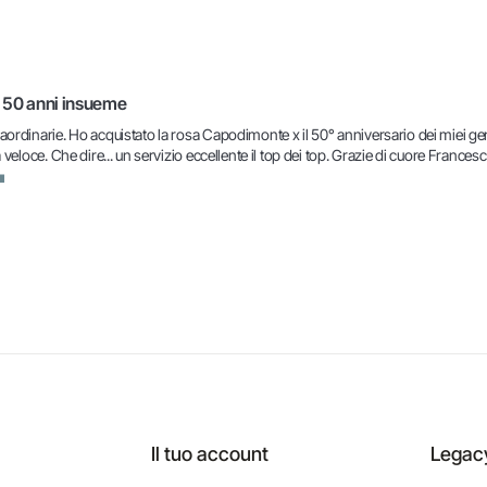
 50 anni insueme
rdinarie. Ho acquistato la rosa Capodimonte x il 50° anniversario dei miei genitori
 veloce. Che dire... un servizio eccellente il top dei top. Grazie di cuore Francesc
Il tuo account
Legac