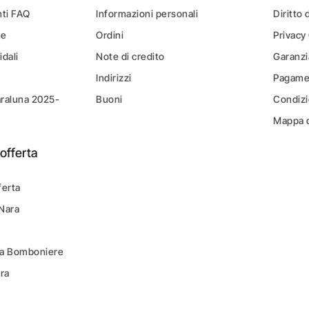
ti FAQ
Informazioni personali
Diritto 
ne
Ordini
Privacy
idali
Note di credito
Garanzi
Indirizzi
Pagamen
araluna 2025-
Buoni
Condizi
Mappa d
offerta
ferta
 Nara
ara Bomboniere
ara