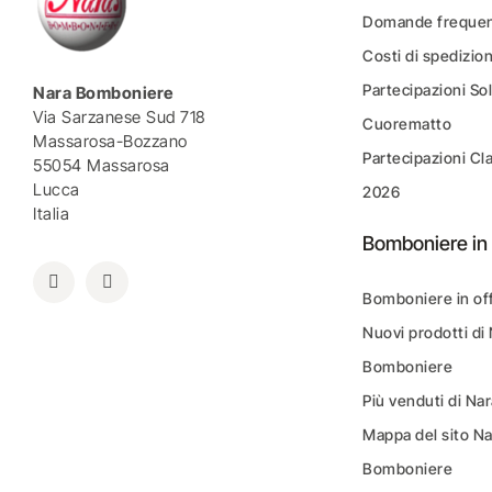
Domande frequen
Costi di spedizio
Partecipazioni Sol
Nara Bomboniere
Via Sarzanese Sud 718
Cuorematto
Massarosa-Bozzano
Partecipazioni Cl
55054 Massarosa
Lucca
2026
Italia
Bomboniere in 
Bomboniere in of
Nuovi prodotti di
Bomboniere
Più venduti di N
Mappa del sito N
Bomboniere