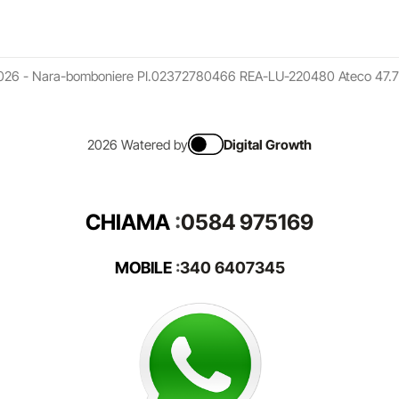
026 - Nara-bomboniere PI.02372780466 REA-LU-220480 Ateco 47.7
2026 Watered by
Digital Growth
CHIAMA
:
0584 975169
MOBILE
:
340 6407345