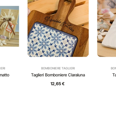
ERI
BOMBONIERE TAGLIERI
BO
ematto
Taglieri Bomboniere Claraluna
Ta
12,65 €