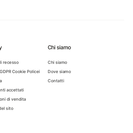
y
Chi siamo
di recesso
Chi siamo
 GDPR Cookie Policei
Dove siamo
a
Contatti
ti accettati
oni di vendita
el sito