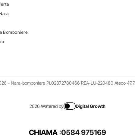
ferta
 Nara
ara Bomboniere
ara
026 - Nara-bomboniere PI.02372780466 REA-LU-220480 Ateco 47.7
2026 Watered by
Digital Growth
CHIAMA
:
0584 975169