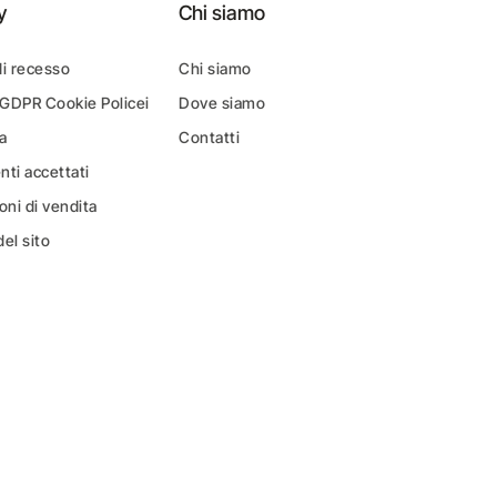
y
Chi siamo
di recesso
Chi siamo
 GDPR Cookie Policei
Dove siamo
a
Contatti
ti accettati
oni di vendita
el sito