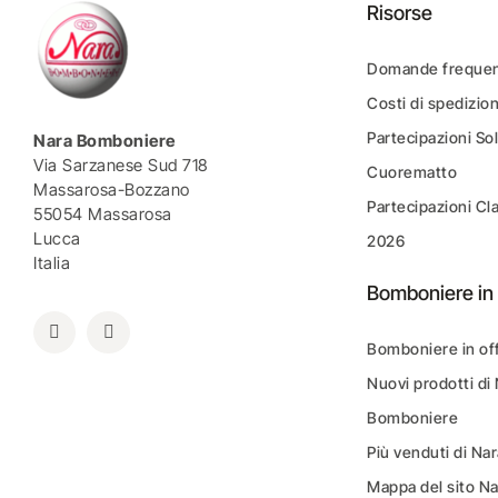
Risorse
Domande frequen
Costi di spedizio
Partecipazioni Sol
Nara Bomboniere
Via Sarzanese Sud 718
Cuorematto
Massarosa-Bozzano
Partecipazioni Cl
55054 Massarosa
Lucca
2026
Italia
Bomboniere in 
Bomboniere in of
Nuovi prodotti di
Bomboniere
Più venduti di N
Mappa del sito N