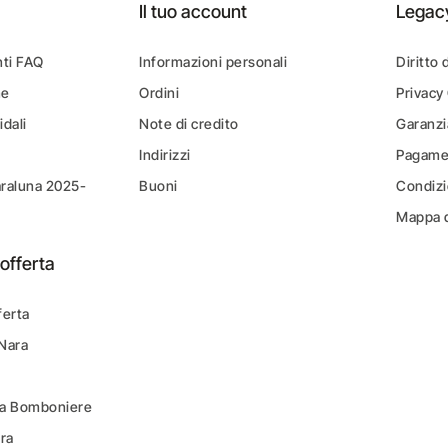
Il tuo account
Legac
ti FAQ
Informazioni personali
Diritto 
ne
Ordini
Privacy
idali
Note di credito
Garanzi
Indirizzi
Pagamen
araluna 2025-
Buoni
Condizi
Mappa d
offerta
ferta
 Nara
ara Bomboniere
ara