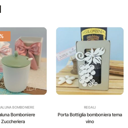
I
0%
RALUNA BOMBONIERE
REGALI
aluna Bomboniere
Porta Bottiglia bomboniera tema
Zuccheriera
vino