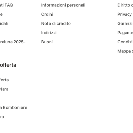
ti FAQ
Informazioni personali
Diritto 
ne
Ordini
Privacy
idali
Note di credito
Garanzi
Indirizzi
Pagamen
araluna 2025-
Buoni
Condizi
Mappa d
offerta
ferta
 Nara
ara Bomboniere
ara