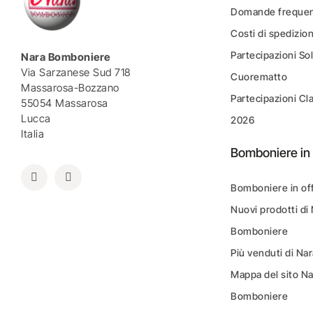
Domande frequen
Costi di spedizio
Partecipazioni Sol
Nara Bomboniere
Via Sarzanese Sud 718
Cuorematto
Massarosa-Bozzano
Partecipazioni Cl
55054 Massarosa
Lucca
2026
Italia
Bomboniere in 
Bomboniere in of
Nuovi prodotti di
Bomboniere
Più venduti di N
Mappa del sito N
Bomboniere