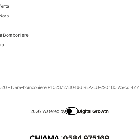
ferta
 Nara
ara Bomboniere
ara
026 - Nara-bomboniere PI.02372780466 REA-LU-220480 Ateco 47.7
2026 Watered by
Digital Growth
CHIAMA
:
0584 975169