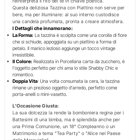
reinterpreta il rito del tè in chiave poetica.
Questa deliziosa Tazzina con Piattino non serve per
bere, ma per illuminare: al suo interno custodisce
una candela profumata, pronta a creare atmosfera.
I Dettagli che innamorano:
La Forma:
La tazzina è scolpita come una corolla di fiore
che si schiude, appoggiata su un piattino a forma di
petalo. Il manico lezioso aggiunge un tocco vintage
irresistibile.
Il Colore:
Realizzata in Porcellana carta da zucchero, è
l'oggetto perfetto per chi ama lo stile Shabby Chic e
romantico.
Doppia Vita
: Una volta consumata la cera, la tazzina
rimane un prezioso oggetto d'arredo, perfetto come
porta-anelli o mini-vasetto.
L'Occasione Giusta:
La sua dolcezza la rende la bomboniera regina per i
Battesimi di una bimba, ma è splendida anche per
una Prima Comunione, un 18° Compleanno o un
Matrimonio a tema "Tea Party" o "Alice nel Paese