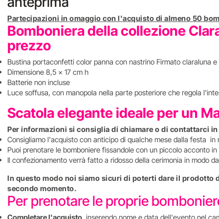
anteprima
Partecipazioni in omaggio con l'acquisto di almeno 50 bom
Bomboniera della collezione Clara
prezzo
Bustina portaconfetti color panna con nastrino Firmato claraluna e 
Dimensione 8,5 x 17 cm h
Batterie non incluse
Luce soffusa, con manopola nella parte posteriore che regola l'inten
Scatola elegante ideale per un M
Per informazioni si consiglia di chiamare o di contattarci i
Consigliamo l'acquisto con anticipo di qualche mese dalla festa in
Puoi prenotare le bomboniere fissandole con un piccolo acconto in 
Il confezionamento verrà fatto a ridosso della cerimonia in modo da 
In questo modo noi siamo sicuri di poterti dare il prodotto
secondo momento.
Per prenotare le proprie bombonie
Completare l'acquisto
inserendo nome e data dell'evento nel ca