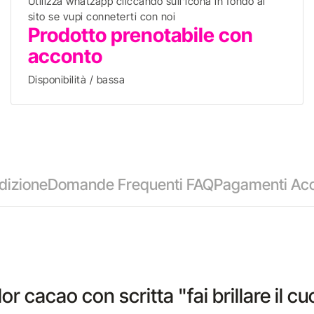
Utilizza whatzapp cliccando sull'icona in fondo al
sito se vupi conneterti con noi
Prodotto prenotabile con
acconto
Disponibilità / bassa
dizione
Domande Frequenti FAQ
Pagamenti Acc
r cacao con scritta "fai brillare il cu