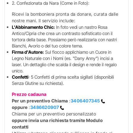
2. Confezionata da Nara (Come in Foto):
Ricevi la bomboniera pronta da donare, curata dalle
nostre mani. Il servizio include:
L'Abbinamento Chic:
In foto vedi un nastro Rosa
Antico/Cipria che crea un contrasto sofisticato con il
tortora della base. Possiamo però realizzarla con nastri
Bianchi, Avorio o del tuo colore tema.
Firma d'Autore:
Sul fiocco applichiamo un Cuore in
Legno Naturale con i Nomi (es. "Dany Anny") incisi a
laser. Un dettaglio che scalda il design e rende il regalo
unico.
Confetti
: 5 Confetti di prima scelta sigillati (disponibili
Senza Glutine su richiesta).
Prezzo cadauna
Per un preventivo
Chiama
:
3406407345
oppure
:
3486620907
Chiama per un preventivo personalizzato
oppure invia una richiesta tramite Modulo
contatti