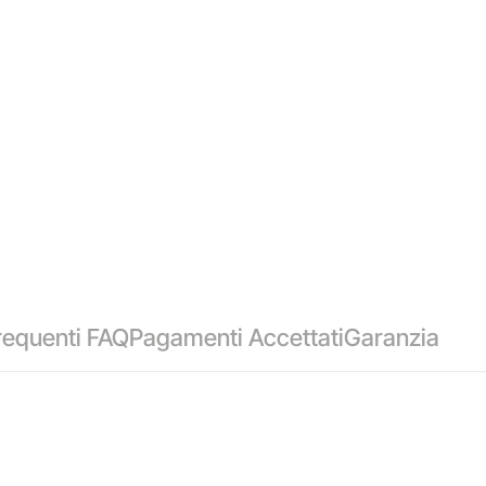
equenti FAQ
Pagamenti Accettati
Garanzia