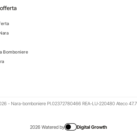
offerta
ferta
 Nara
ara Bomboniere
ara
026 - Nara-bomboniere PI.02372780466 REA-LU-220480 Ateco 47.7
2026 Watered by
Digital Growth