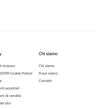
y
Chi siamo
di recesso
Chi siamo
 GDPR Cookie Policei
Dove siamo
a
Contatti
ti accettati
oni di vendita
el sito