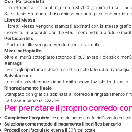
Coni Portaconfetti
I conetti porta riso contengono da 80/120 grammi di riso e nec
Se si desidera tenere il riso chiuso per una questione pratica si
Libretti Messa
I libretti Messa vengono stampati abbinati con la stessa grafica
momento, in accordo con il prete, il coro, ed il tuo futuro mari
Portascintille
I Portascintille vengono venduti senza scitntille
Menù sottopiatto
oltre al menù sottopiatto rotondo si puù avere il classico men
Ventagli
I ventagli riportano il decoro su di un solo lato ed arrivano gi
Salvalacrime
La busta salvalacrime viene fornita senza fazzoletto di carta
Ringraziamento finale
Stampato con grafica abbinata al corredo il ringraziamento fin
La frase è personalizzabile
Per prenotare il proprio corredo 
Completare l'acquisto
inserendo nome e data dell'evento nel ca
Seleziona come metodo di pagamento il bonifico bancario
Procedi con l'acquisto
eversa il 30% del totale