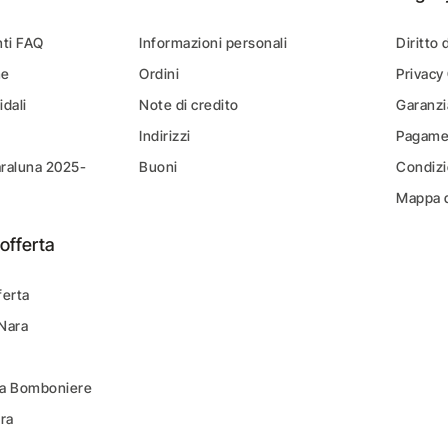
ti FAQ
Informazioni personali
Diritto 
ne
Ordini
Privacy
idali
Note di credito
Garanzi
Indirizzi
Pagamen
araluna 2025-
Buoni
Condizi
Mappa d
offerta
ferta
 Nara
ara Bomboniere
ara