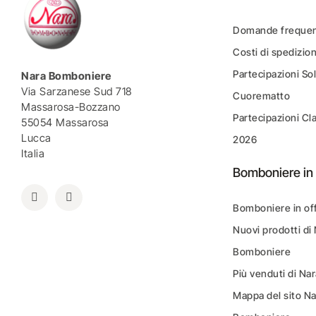
Domande frequen
Costi di spedizio
Partecipazioni Sol
Nara Bomboniere
Via Sarzanese Sud 718
Cuorematto
Massarosa-Bozzano
Partecipazioni Cl
55054 Massarosa
Lucca
2026
Italia
Bomboniere in 
Bomboniere in of
Nuovi prodotti di
Bomboniere
Più venduti di N
Mappa del sito N