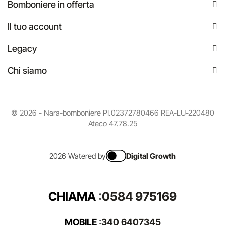
Bomboniere in offerta
Il tuo account
Legacy
Chi siamo
© 2026 - Nara-bomboniere PI.02372780466 REA-LU-220480
Ateco 47.78.25
2026 Watered by
Digital Growth
CHIAMA
:
0584 975169
MOBILE
:
340 6407345