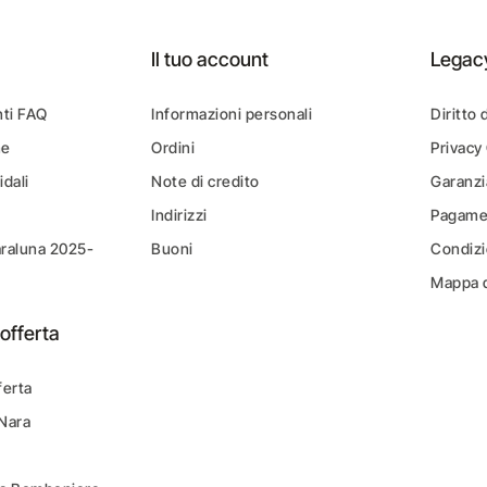
Il tuo account
Legac
ti FAQ
Informazioni personali
Diritto 
ne
Ordini
Privacy
idali
Note di credito
Garanzi
Indirizzi
Pagamen
araluna 2025-
Buoni
Condizi
Mappa d
offerta
ferta
 Nara