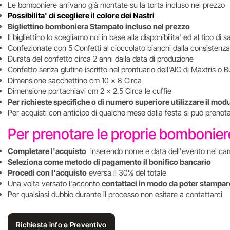
Le bomboniere arrivano già montate su la torta incluso nel prezzo
Possibilita' di scegliere il colore dei Nastri
Bigliettino bomboniera Stampato incluso nel prezzo
Il bigliettino lo scegliamo noi in base alla disponibilita' ed al tipo d
Confezionate con 5 Confetti al cioccolato bianchi dalla consistenz
Durata del confetto circa 2 anni dalla data di produzione
Confetto senza glutine iscritto nel prontuario dell'AIC di Maxtris o B
Dimensione sacchettino cm 10 x 8 Circa
Dimensione portachiavi cm 2 x 2.5 Circa le cuffie
Per richieste specifiche o di numero superiore utilizzare il mod
Per acquisti con anticipo di qualche mese dalla festa si può preno
Per prenotare le proprie bombonie
Completare l'acquisto
inserendo nome e data dell'evento nel ca
Seleziona come metodo di pagamento il bonifico bancario
Procedi con l'acquisto
eversa il 30% del totale
Una volta versato l'acconto
contattaci in modo da poter stampare
Per qualsiasi dubbio durante il processo non esitare a contattarci
Richiesta info e Preventivo