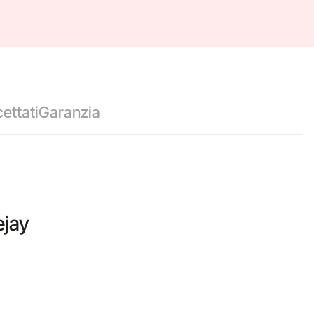
ettati
Garanzia
ejay