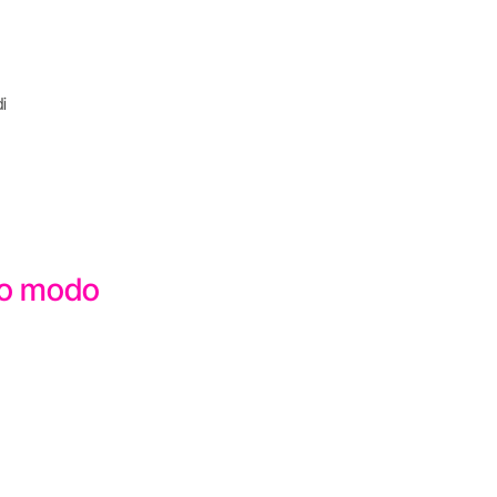
i
sto modo