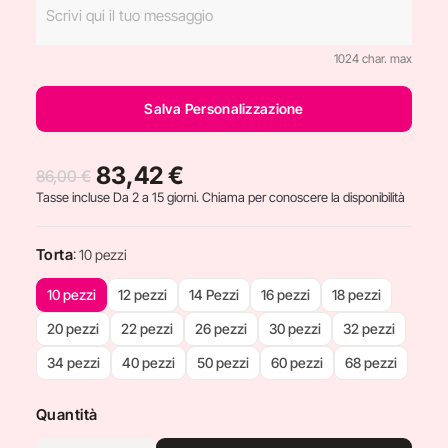
1024 char. max
Salva Personalizzazione
83,42 €
86,00 €
Tasse incluse
Da 2 a 15 giorni. Chiama per conoscere la disponibilità
Torta
: 10 pezzi
10 pezzi
12 pezzi
14 Pezzi
16 pezzi
18 pezzi
20 pezzi
22 pezzi
26 pezzi
30 pezzi
32 pezzi
34 pezzi
40 pezzi
50 pezzi
60 pezzi
68 pezzi
Quantità