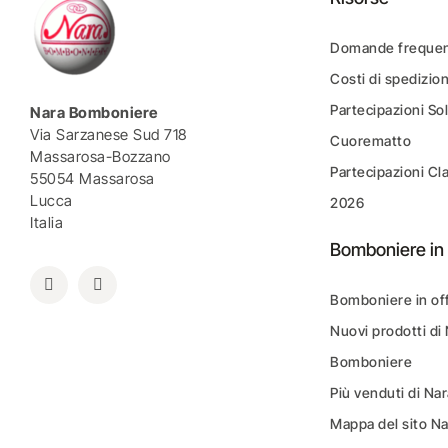
Domande frequen
Costi di spedizio
Partecipazioni Sol
Nara Bomboniere
Via Sarzanese Sud 718
Cuorematto
Massarosa-Bozzano
Partecipazioni Cl
55054 Massarosa
Lucca
2026
Italia
Bomboniere in 
Bomboniere in of
Nuovi prodotti di
Bomboniere
Più venduti di N
Mappa del sito N