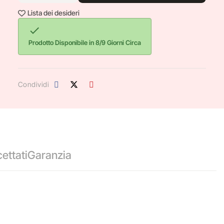
Lista dei desideri

Prodotto Disponibile in 8/9 Giorni Circa
Condividi
ettati
Garanzia