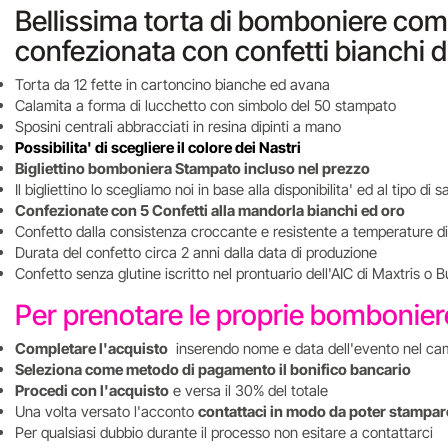
Bellissima torta di bomboniere comp
confezionata con confetti bianchi d
Torta da 12 fette in cartoncino bianche ed avana
Calamita a forma di lucchetto con simbolo del 50 stampato
Sposini centrali abbracciati in resina dipinti a mano
Possibilita' di scegliere il colore dei Nastri
Bigliettino bomboniera Stampato incluso nel prezzo
Il bigliettino lo scegliamo noi in base alla disponibilita' ed al tipo d
Confezionate con 5 Confetti alla mandorla bianchi ed oro
Confetto dalla consistenza croccante e resistente a temperature di
Durata del confetto circa 2 anni dalla data di produzione
Confetto senza glutine iscritto nel prontuario dell'AIC di Maxtris o B
Per prenotare le proprie bombonie
Completare l'acquisto
inserendo nome e data dell'evento nel ca
Seleziona come metodo di pagamento il bonifico bancario
Procedi con l'acquisto
e versa il 30% del totale
Una volta versato l'acconto
contattaci in modo da poter stampare
Per qualsiasi dubbio durante il processo non esitare a contattarci