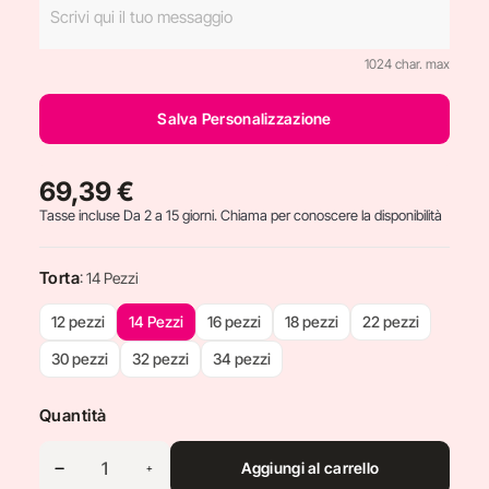
1024 char. max
Salva Personalizzazione
69,39 €
Tasse incluse
Da 2 a 15 giorni. Chiama per conoscere la disponibilità
Torta
: 14 Pezzi
12 pezzi
14 Pezzi
16 pezzi
18 pezzi
22 pezzi
30 pezzi
32 pezzi
34 pezzi
Quantità
Aggiungi al carrello