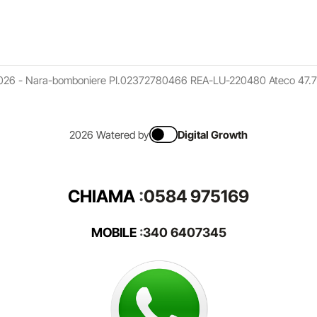
026 - Nara-bomboniere PI.02372780466 REA-LU-220480 Ateco 47.7
2026 Watered by
Digital Growth
CHIAMA
:
0584 975169
MOBILE
:
340 6407345