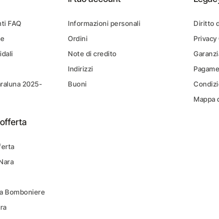
ti FAQ
Informazioni personali
Diritto 
ne
Ordini
Privacy
idali
Note di credito
Garanzi
Indirizzi
Pagamen
araluna 2025-
Buoni
Condizi
Mappa d
offerta
ferta
 Nara
ara Bomboniere
ara