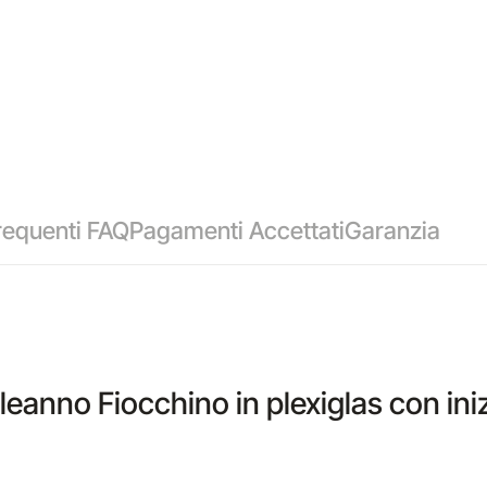
equenti FAQ
Pagamenti Accettati
Garanzia
nno Fiocchino in plexiglas con inizi