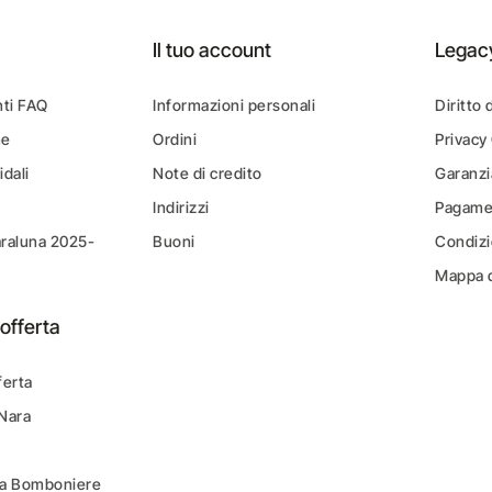
Il tuo account
Legac
ti FAQ
Informazioni personali
Diritto 
ne
Ordini
Privacy
idali
Note di credito
Garanzi
Indirizzi
Pagamen
araluna 2025-
Buoni
Condizi
Mappa d
offerta
ferta
 Nara
ara Bomboniere