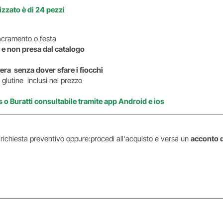
zzato è di 24 pezzi
i sacramento o festa
 e non presa dal catalogo
era senza dover sfare i fiocchi
glutine inclusi nel prezzo
s o Buratti consultabile tramite app Android e ios
i richiesta preventivo oppure:procedi all'acquisto e versa un
acconto 