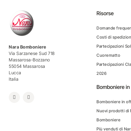
Risorse
Domande frequen
Costi di spedizio
Partecipazioni Sol
Nara Bomboniere
Via Sarzanese Sud 718
Cuorematto
Massarosa-Bozzano
Partecipazioni Cl
55054 Massarosa
Lucca
2026
Italia
Bomboniere in 
Bomboniere in of
Nuovi prodotti di
Bomboniere
Più venduti di N