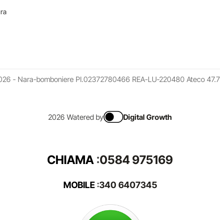
ara
026 - Nara-bomboniere PI.02372780466 REA-LU-220480 Ateco 47.7
2026 Watered by
Digital Growth
CHIAMA
:
0584 975169
MOBILE
:
340 6407345