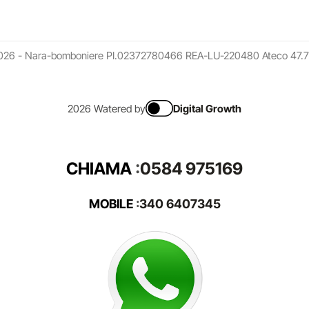
026 - Nara-bomboniere PI.02372780466 REA-LU-220480 Ateco 47.7
2026 Watered by
Digital Growth
CHIAMA
:
0584 975169
MOBILE
:
340 6407345