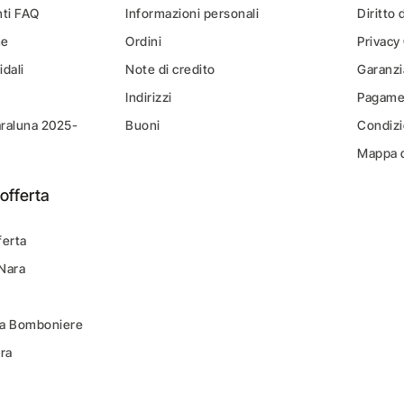
ti FAQ
Informazioni personali
Diritto 
ne
Ordini
Privacy
idali
Note di credito
Garanzi
Indirizzi
Pagamen
araluna 2025-
Buoni
Condizi
Mappa d
offerta
ferta
 Nara
ara Bomboniere
ara