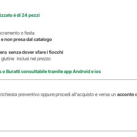
zzato è di 24 pezzi
i sacramento o festa
 e non presa dal catalogo
era senza dover sfare i fiocchi
glutine inclusi nel prezzo
s o Buratti consultabile tramite app Android e ios
i richiesta preventivo oppure:procedi all'acquisto e versa un
acconto 