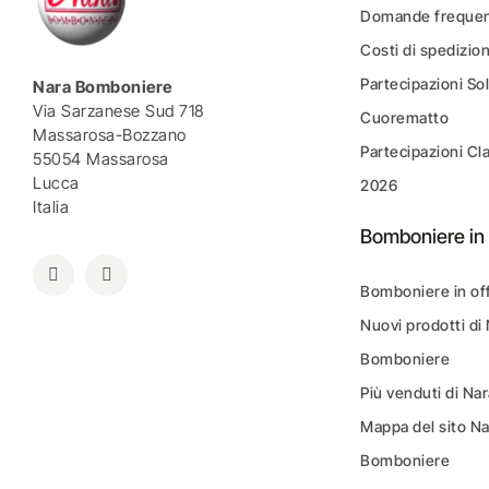
Domande frequen
Costi di spedizio
Partecipazioni Sol
Nara Bomboniere
Via Sarzanese Sud 718
Cuorematto
Massarosa-Bozzano
Partecipazioni Cl
55054 Massarosa
Lucca
2026
Italia
Bomboniere in 
Bomboniere in of
Nuovi prodotti di
Bomboniere
Più venduti di N
Mappa del sito N
Bomboniere