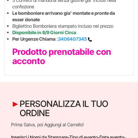
5 Confetti di mandorla senza glutine gia' inclusi nella
confezione
Le bomboniere arrivano gia' montate e pronte da
esser donate
Bigliettino Bomboniera stampato incluso nel prezzo
Disponibile in 8/9 Giorni Circa
Per Urgenze Chiama
:
3406407345
Prodotto prenotabile con
acconto
PERSONALIZZA IL TUO
ORDINE
Prima Salva, poi Aggiungi al Carrello!
Inserisci i Nomi da Stampare-Tipo di evento-Data evento-