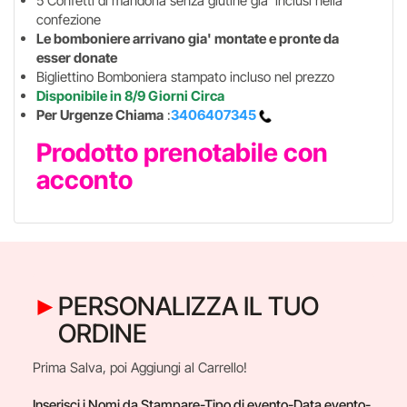
5 Confetti di mandorla senza glutine gia' inclusi nella
confezione
Le bomboniere arrivano gia' montate e pronte da
esser donate
Bigliettino Bomboniera stampato incluso nel prezzo
Disponibile in 8/9 Giorni Circa
Per Urgenze Chiama
:
3406407345
Prodotto prenotabile con
acconto
PERSONALIZZA IL TUO
ORDINE
Prima Salva, poi Aggiungi al Carrello!
Inserisci i Nomi da Stampare-Tipo di evento-Data evento-