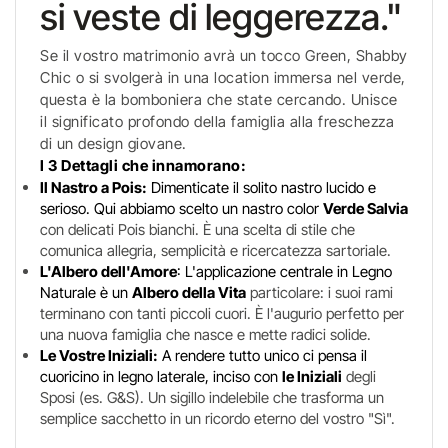
si veste di leggerezza."
Se il vostro matrimonio avrà un tocco Green, Shabby
Chic o si svolgerà in una location immersa nel verde,
questa è la bomboniera che state cercando. Unisce
il significato profondo della famiglia alla freschezza
di un design giovane.
I 3 Dettagli che innamorano:
Il Nastro a Pois:
Dimenticate il solito nastro lucido e
serioso. Qui abbiamo scelto un nastro color
Verde Salvia
con delicati Pois bianchi. È una scelta di stile che
comunica allegria, semplicità e ricercatezza sartoriale.
L'Albero dell'Amore
: L'applicazione centrale in Legno
Naturale è un
Albero della Vita
particolare: i suoi rami
terminano con tanti piccoli cuori. È l'augurio perfetto per
una nuova famiglia che nasce e mette radici solide.
Le Vostre Iniziali:
A rendere tutto unico ci pensa il
cuoricino in legno laterale, inciso con
le Iniziali
degli
Sposi (es. G&S). Un sigillo indelebile che trasforma un
semplice sacchetto in un ricordo eterno del vostro "Sì".