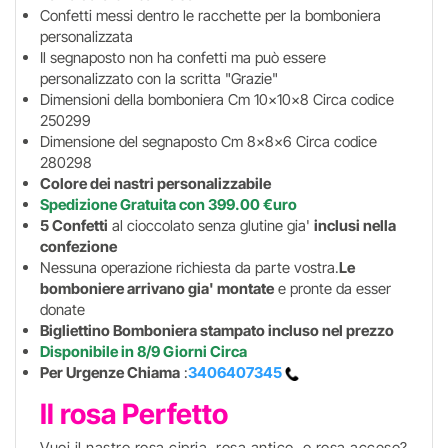
Confetti messi dentro le racchette per la bomboniera
personalizzata
Il segnaposto non ha confetti ma può essere
personalizzato con la scritta "Grazie"
Dimensioni della bomboniera Cm 10x10x8 Circa codice
250299
Dimensione del segnaposto Cm 8x8x6 Circa codice
280298
Colore dei nastri personalizzabile
Spedizione Gratuita con 399.00 €uro
5 Confetti
al cioccolato senza glutine gia'
inclusi nella
confezione
Nessuna operazione richiesta da parte vostra.
Le
bomboniere arrivano gia' montate
e pronte da esser
donate
Bigliettino Bomboniera stampato incluso nel prezzo
Disponibile in 8/9 Giorni Circa
Per Urgenze Chiama
:
3406407345
Il rosa Perfetto
Vuoi il nastro rosa cipria, rosa antico, o rosa acceso?