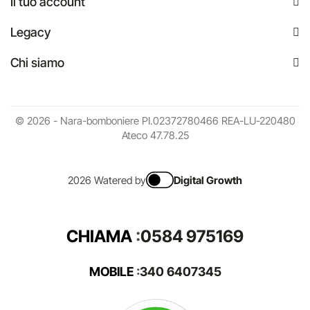
Il tuo account
Legacy
Chi siamo
© 2026 - Nara-bomboniere PI.02372780466 REA-LU-220480
Ateco 47.78.25
2026 Watered by
Digital Growth
CHIAMA
:
0584 975169
MOBILE
:
340 6407345