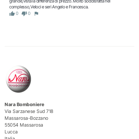
grande,vista la differenza di prezzo. Molto soddisfatta nel 
complesso,Veloci e seri Angelo e Francesca.	
0
0
Nara Bomboniere
Via Sarzanese Sud 718
Massarosa-Bozzano
55054 Massarosa
Lucca
Italia