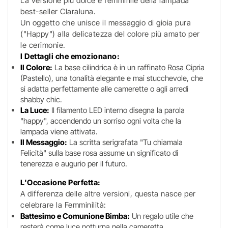
La versione più dolce e femminile della lampada
best-seller Claraluna.
Un oggetto che unisce il messaggio di gioia pura
("Happy") alla delicatezza del colore più amato per
le cerimonie.
I Dettagli che emozionano:
Il Colore:
La base cilindrica è in un raffinato Rosa Cipria
(Pastello), una tonalità elegante e mai stucchevole, che
si adatta perfettamente alle camerette o agli arredi
shabby chic.
La Luce:
Il filamento LED interno disegna la parola
"happy", accendendo un sorriso ogni volta che la
lampada viene attivata.
Il Messaggio:
La scritta serigrafata "Tu chiamala
Felicità" sulla base rosa assume un significato di
tenerezza e augurio per il futuro.
L'Occasione Perfetta:
A differenza delle altre versioni, questa nasce per
celebrare la Femminilità:
Battesimo e Comunione Bimba:
Un regalo utile che
resterà come luce notturna nella cameretta.