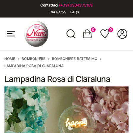
Contattaci
(+39) 0584975169
Chi siamo
FAQs
0
0
HOME
BOMBONIERE
BOMBONIERE BATTESIMO
LAMPADINA ROSA DI CLARALUNA
Lampadina Rosa di Claraluna