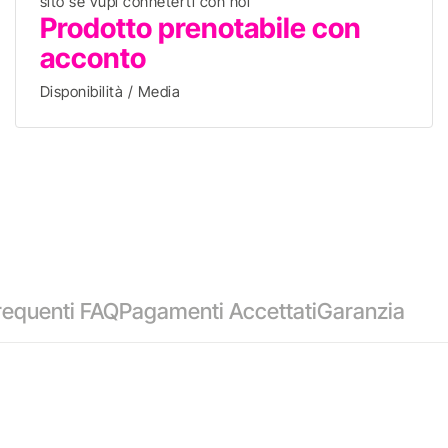
sito se vupi conneterti con noi
Prodotto prenotabile con
acconto
Disponibilità / Media
equenti FAQ
Pagamenti Accettati
Garanzia