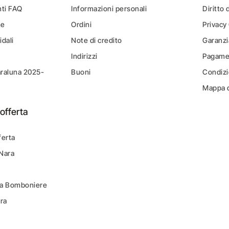
ti FAQ
Informazioni personali
Diritto 
ne
Ordini
Privacy
idali
Note di credito
Garanzi
Indirizzi
Pagamen
araluna 2025-
Buoni
Condizi
Mappa d
offerta
ferta
 Nara
ara Bomboniere
ara