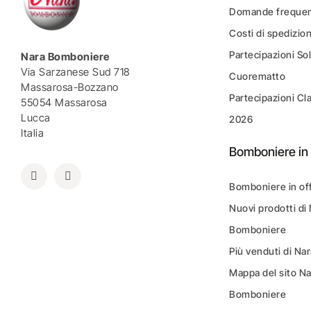
Domande frequen
Costi di spedizio
Partecipazioni Sol
Nara Bomboniere
Via Sarzanese Sud 718
Cuorematto
Massarosa-Bozzano
Partecipazioni Cl
55054 Massarosa
Lucca
2026
Italia
Bomboniere in 
Bomboniere in of
Nuovi prodotti di
Bomboniere
Più venduti di N
Mappa del sito N
Bomboniere