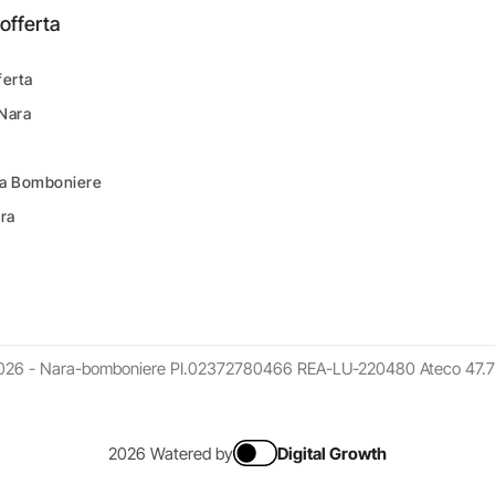
offerta
ferta
 Nara
ara Bomboniere
ara
026 - Nara-bomboniere PI.02372780466 REA-LU-220480 Ateco 47.7
2026 Watered by
Digital Growth