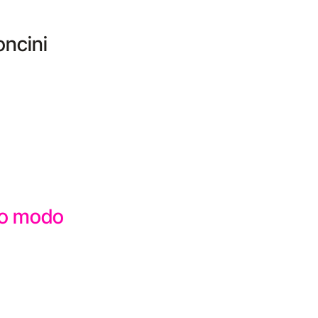
oncini
sto modo