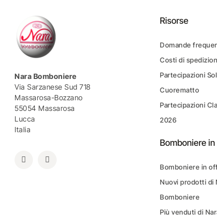
Risorse
Domande frequen
Costi di spedizio
Partecipazioni Sol
Nara Bomboniere
Via Sarzanese Sud 718
Cuorematto
Massarosa-Bozzano
Partecipazioni Cl
55054 Massarosa
Lucca
2026
Italia
Bomboniere in 
Bomboniere in of
Nuovi prodotti di
Bomboniere
Più venduti di N