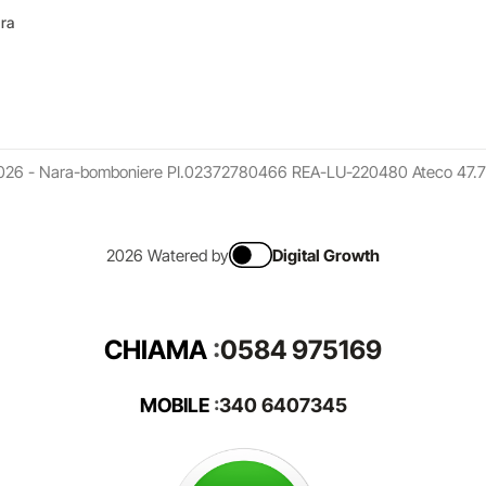
ara
026 - Nara-bomboniere PI.02372780466 REA-LU-220480 Ateco 47.7
2026 Watered by
Digital Growth
CHIAMA
:
0584 975169
MOBILE
:
340 6407345