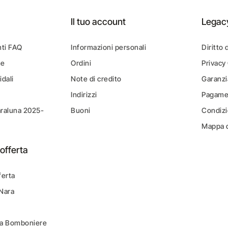
Il tuo account
Legac
ti FAQ
Informazioni personali
Diritto 
ne
Ordini
Privacy
idali
Note di credito
Garanzi
Indirizzi
Pagamen
araluna 2025-
Buoni
Condizi
Mappa d
offerta
ferta
 Nara
ara Bomboniere