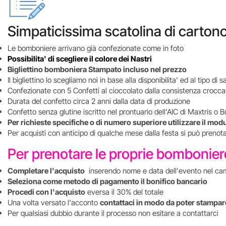
Simpaticissima scatolina di cartonc
Le bomboniere arrivano già confezionate come in foto
Possibilita' di scegliere il colore dei Nastri
Bigliettino bomboniera Stampato incluso nel prezzo
Il bigliettino lo scegliamo noi in base alla disponibilita' ed al tipo d
Confezionate con 5 Confetti al cioccolato dalla consistenza crocca
Durata del confetto circa 2 anni dalla data di produzione
Confetto senza glutine iscritto nel prontuario dell'AIC di Maxtris o B
Per richieste specifiche o di numero superiore utilizzare il mod
Per acquisti con anticipo di qualche mese dalla festa si può preno
Per prenotare le proprie bombonie
Completare l'acquisto
inserendo nome e data dell'evento nel ca
Seleziona come metodo di pagamento il bonifico bancario
Procedi con l'acquisto
eversa il 30% del totale
Una volta versato l'acconto
contattaci in modo da poter stampare
Per qualsiasi dubbio durante il processo non esitare a contattarci