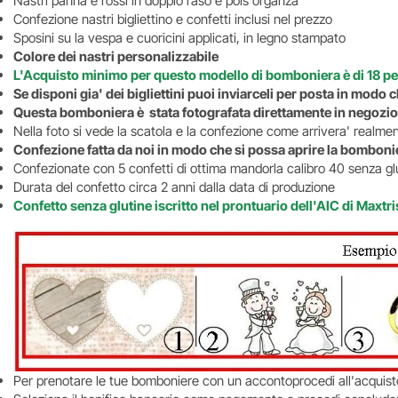
Nastri panna e rossi in doppio raso e pois organza
Confezione nastri bigliettino e confetti inclusi nel prezzo
Sposini su la vespa e cuoricini applicati, in legno stampato
Colore dei nastri personalizzabile
L'Acquisto minimo per questo modello di bomboniera è di 18 p
Se disponi gia' dei bigliettini puoi inviarceli per posta in mod
Questa bomboniera è stata fotografata direttamente in negozio
Nella foto si vede la scatola e la confezione come arrivera' realm
Confezione fatta da noi in modo che si possa aprire la bombonie
Confezionate con 5 confetti di ottima mandorla calibro 40 senza glu
Durata del confetto circa 2 anni dalla data di produzione
Confetto senza glutine iscritto nel prontuario dell'AIC di Maxtri
Per prenotare le tue bomboniere con un accontoprocedi all'acquisto 