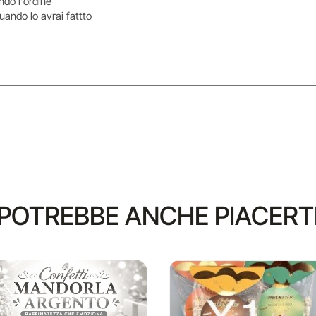
do l'ordine
uando lo avrai fattto
POTREBBE ANCHE PIACERT