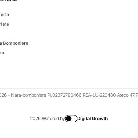
ferta
 Nara
ara Bomboniere
ara
026 - Nara-bomboniere PI.02372780466 REA-LU-220480 Ateco 47.7
2026 Watered by
Digital Growth