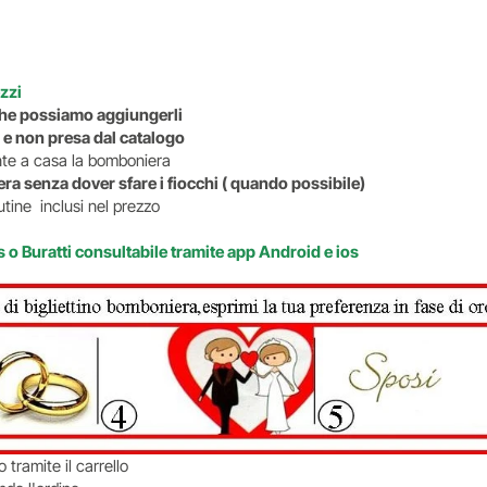
ezzi
o che possiamo aggiungerli
 e non presa dal catalogo
ente a casa la bomboniera
ra senza dover sfare i fiocchi ( quando possibile)
tine inclusi nel prezzo
s o Buratti consultabile tramite app Android e ios
tramite il carrello