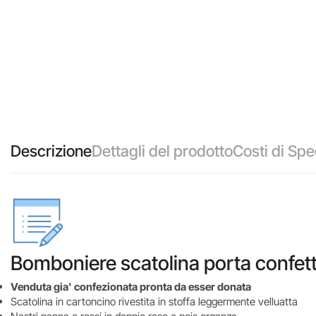
Descrizione
Dettagli del prodotto
Costi di Spe
Bomboniere scatolina porta confetti
Venduta gia' confezionata pronta da esser donata
Scatolina in cartoncino rivestita in stoffa leggermente velluatta