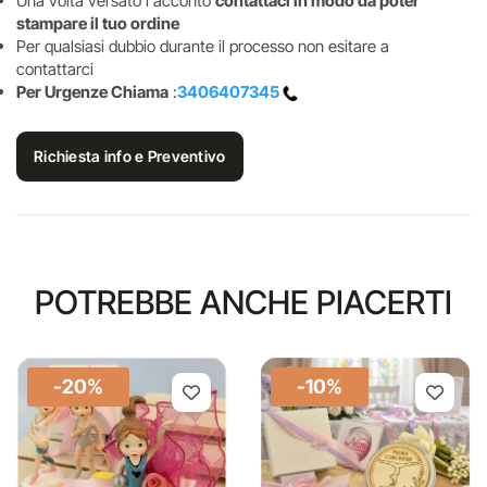
Una volta versato l'acconto
contattaci in modo da poter
stampare il tuo ordine
Per qualsiasi dubbio durante il processo non esitare a
contattarci
Per Urgenze Chiama
:
3406407345
Richiesta info e Preventivo
POTREBBE ANCHE PIACERTI
-20%
-10%