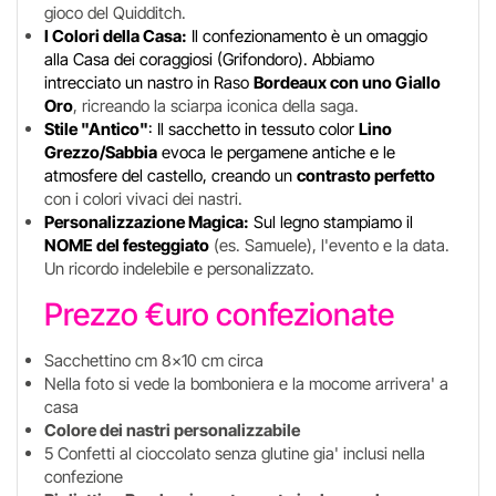
gioco del Quidditch.
I Colori della Casa:
Il confezionamento è un omaggio
alla Casa dei coraggiosi (Grifondoro). Abbiamo
intrecciato un nastro in Raso
Bordeaux con uno Giallo
Oro
, ricreando la sciarpa iconica della saga.
Stile "Antico"
: Il sacchetto in tessuto color
Lino
Grezzo/Sabbia
evoca le pergamene antiche e le
atmosfere del castello, creando un
contrasto perfetto
con i colori vivaci dei nastri.
Personalizzazione Magica:
Sul legno stampiamo il
NOME del festeggiato
(es. Samuele), l'evento e la data.
Un ricordo indelebile e personalizzato.
Prezzo €uro confezionate
Sacchettino cm 8x10 cm circa
Nella foto si vede la bomboniera e la mocome arrivera' a
casa
Colore dei nastri personalizzabile
5 Confetti al cioccolato senza glutine gia' inclusi nella
confezione