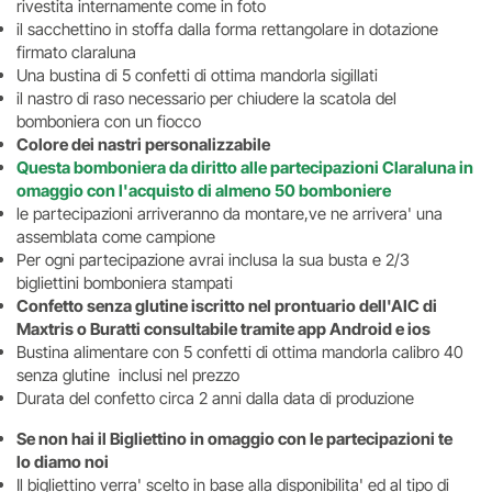
rivestita internamente come in foto
il sacchettino in stoffa dalla forma rettangolare in dotazione
firmato claraluna
Una bustina di 5 confetti di ottima mandorla sigillati
il nastro di raso necessario per chiudere la scatola del
bomboniera con un fiocco
Colore dei nastri personalizzabile
Questa bomboniera da diritto alle
partecipazioni Claraluna in
omaggio
con l'acquisto di almeno 50 bomboniere
le partecipazioni arriveranno da montare,ve ne arrivera' una
assemblata come campione
Per ogni partecipazione avrai inclusa la sua busta e 2/3
bigliettini bomboniera stampati
Confetto senza glutine iscritto nel prontuario dell'AIC di
Maxtris o Buratti consultabile tramite app Android e ios
Bustina alimentare con 5 confetti di ottima mandorla calibro 40
senza glutine inclusi nel prezzo
Durata del confetto circa 2 anni dalla data di produzione
Se non hai il Bigliettino in omaggio con le partecipazioni te
lo diamo noi
Il bigliettino verra' scelto in base alla disponibilita' ed al tipo di