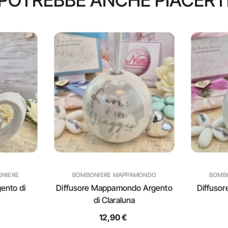
POTREBBE ANCHE PIACERT
ONIERE
BOMBONIERE MAPPAMONDO
BOMB
ento di
Diffusore Mappamondo Argento
Diffuso
di Claraluna
12,90 €