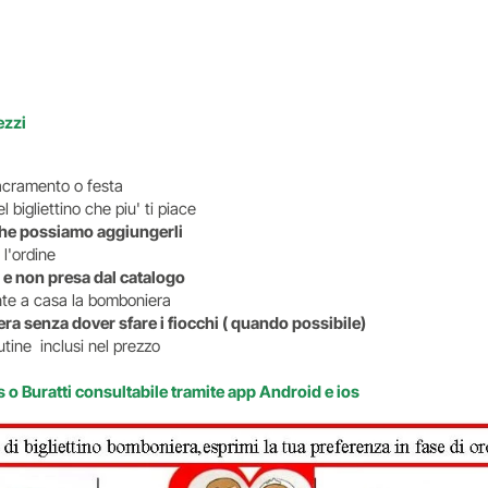
ezzi
i sacramento o festa
 bigliettino che piu' ti piace
o che possiamo aggiungerli
 l'ordine
 e non presa dal catalogo
ente a casa la bomboniera
ra senza dover sfare i fiocchi ( quando possibile)
tine inclusi nel prezzo
s o Buratti consultabile tramite app Android e ios