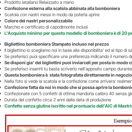
Prodotto Iataliano Relaizzato a mano
Confezione esterna alla scatola abbinata alla bomboniera
Scatola con nastri messi in modo da poterla aprire
Colore dei nastri personalizzabile
Marchio e certificato di capodimonte inclusi
L'Acquisto minimo per questo modello di bomboniera è di 20 p
Bigliettino bomboniera Stampato incluso nel prezzo
Il bigliettino lo scegliamo noi in base alla disponibilita' ed al tipo d
Se preferisci puoi specificare una preferenza indicando il numero del
Se disponi gia' dei bigliettini puoi inviarceli per posta in mod
Se preferisci inserirli tu basta scriverlo nell'apposito campo durante
Questa bomboniera è stata fotografata direttamente in negozio
Nella foto si vede la scatola e la confezione come arrivera' realm
Confezione fatta da noi in modo che si possa aprire la bombonie
Confezionate con 5 confetti di ottima mandorla calibro 40 senza glu
Durata del confetto circa 2 anni dalla data di produzione
Confetto senza glutine iscritto nel prontuario dell'AIC di Maxtri