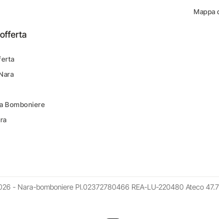
Mappa d
offerta
ferta
 Nara
ara Bomboniere
ara
026 - Nara-bomboniere PI.02372780466 REA-LU-220480 Ateco 47.7