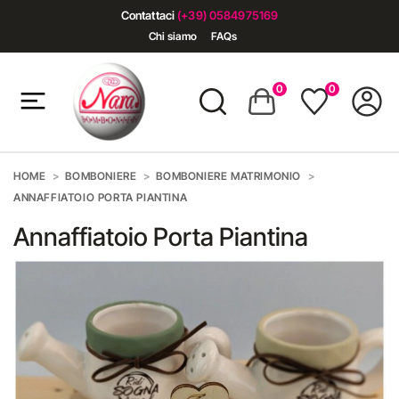
Contattaci
(+39) 0584975169
Chi siamo
FAQs
0
0
HOME
BOMBONIERE
BOMBONIERE MATRIMONIO
ANNAFFIATOIO PORTA PIANTINA
Annaffiatoio Porta Piantina