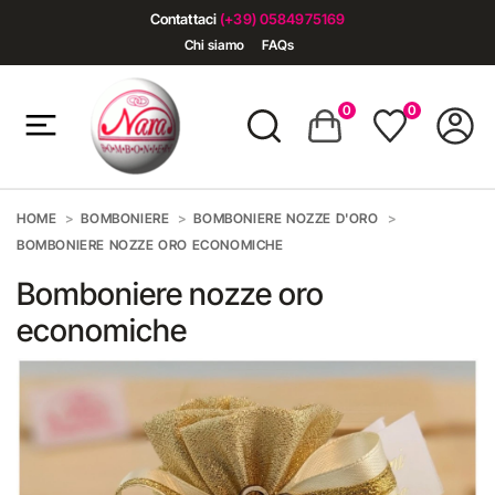
Contattaci
(+39) 0584975169
Chi siamo
FAQs
0
0
HOME
BOMBONIERE
BOMBONIERE NOZZE D'ORO
BOMBONIERE NOZZE ORO ECONOMICHE
Bomboniere nozze oro
economiche