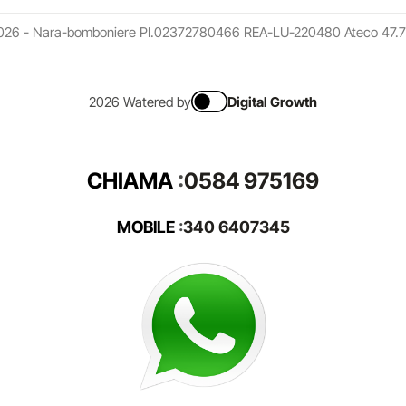
026 - Nara-bomboniere PI.02372780466 REA-LU-220480 Ateco 47.7
2026 Watered by
Digital Growth
CHIAMA
:
0584 975169
MOBILE
:
340 6407345