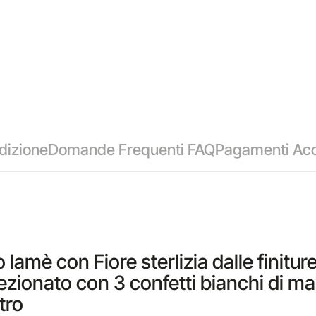
dizione
Domande Frequenti FAQ
Pagamenti Acc
o lamè con Fiore sterlizia dalle finit
fezionato con 3 confetti bianchi di m
tro