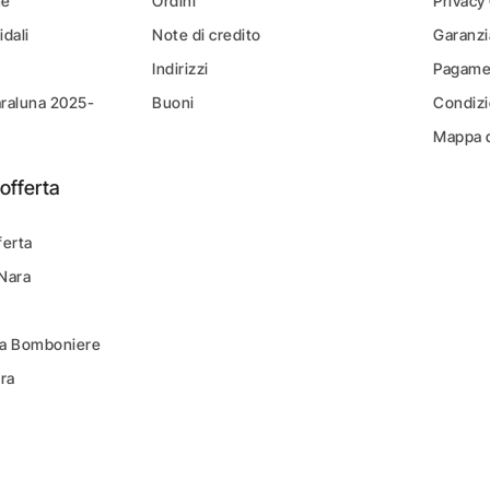
ne
Ordini
Privacy
idali
Note di credito
Garanzi
Indirizzi
Pagamen
araluna 2025-
Buoni
Condizi
Mappa d
offerta
ferta
 Nara
ara Bomboniere
ara