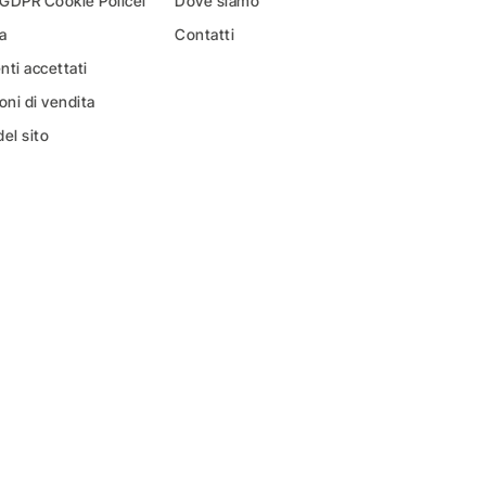
 GDPR Cookie Policei
Dove siamo
a
Contatti
ti accettati
oni di vendita
el sito