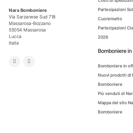
Costi di spedizio
Partecipazioni Sol
Nara Bomboniere
Via Sarzanese Sud 718
Cuorematto
Massarosa-Bozzano
Partecipazioni Cl
55054 Massarosa
Lucca
2026
Italia
Bomboniere in 
Bomboniere in of
Nuovi prodotti di
Bomboniere
Più venduti di N
Mappa del sito N
Bomboniere