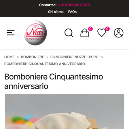
Contattaci
(+39) 0584975169
Chi siamo
FAQs
0
0
HOME
BOMBONIERE
BOMBONIERE NOZZE D'ORO
BOMBONIERE CINQUANTESIMO ANNIVERSARIO
Bomboniere Cinquantesimo
anniversario