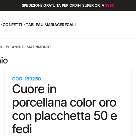
SPEDIZIONE GRATUITA PER ORDINI SUPERIORI A
399€
CONFETTI
TABLEAU MARIAGE
REGALI
X I 50 ANNI DI MATRIMONIO
nio
COD-189250
Cuore in
porcellana color oro
con placchetta 50 e
fedi