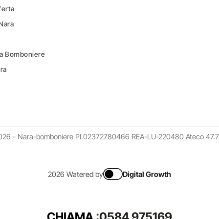
ferta
 Nara
ara Bomboniere
ara
026 - Nara-bomboniere PI.02372780466 REA-LU-220480 Ateco 47.7
2026 Watered by
Digital Growth
CHIAMA
:
0584 975169