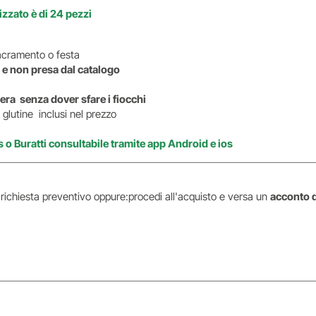
zzato è di 24 pezzi
i sacramento o festa
 e non presa dal catalogo
era senza dover sfare i fiocchi
glutine inclusi nel prezzo
s o Buratti consultabile tramite app Android e ios
i richiesta preventivo oppure:procedi all'acquisto e versa un
acconto 