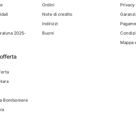
ne
Ordini
Privacy
idali
Note di credito
Garanzi
Indirizzi
Pagamen
araluna 2025-
Buoni
Condizi
Mappa d
offerta
ferta
 Nara
ara Bomboniere
ara