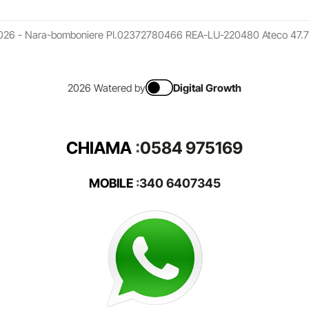
026 - Nara-bomboniere PI.02372780466 REA-LU-220480 Ateco 47.7
2026 Watered by
Digital Growth
CHIAMA
:
0584 975169
MOBILE
:
340 6407345