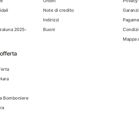
ne
Ordini
Privacy
idali
Note di credito
Garanzi
Indirizzi
Pagamen
araluna 2025-
Buoni
Condizi
Mappa d
offerta
ferta
 Nara
ara Bomboniere
ara