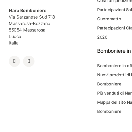
Costi di spedizio
Partecipazioni Sol
Nara Bomboniere
Via Sarzanese Sud 718
Cuorematto
Massarosa-Bozzano
Partecipazioni Cl
55054 Massarosa
Lucca
2026
Italia
Bomboniere in 
Bomboniere in of
Nuovi prodotti di
Bomboniere
Più venduti di N
Mappa del sito N
Bomboniere