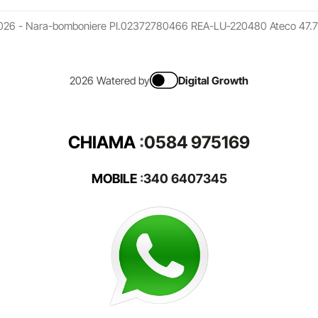
026 - Nara-bomboniere PI.02372780466 REA-LU-220480 Ateco 47.7
2026 Watered by
Digital Growth
CHIAMA
:
0584 975169
MOBILE
:
340 6407345