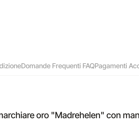
dizione
Domande Frequenti FAQ
Pagamenti Acc
a marchiare oro "Madrehelen" con mani