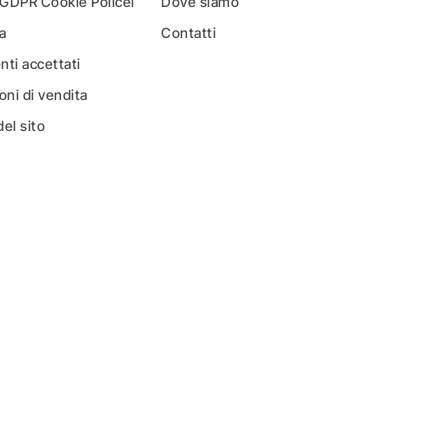
 GDPR Cookie Policei
Dove siamo
a
Contatti
ti accettati
oni di vendita
el sito