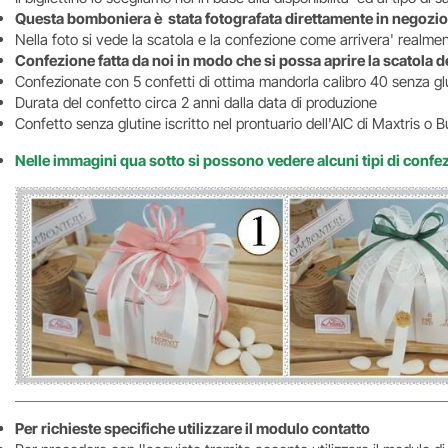
Questa bomboniera è stata fotografata direttamente in negozio 
Nella foto si vede la scatola e la confezione come arrivera' realm
Confezione fatta da noi in modo che si possa aprire la scatola 
Confezionate con 5 confetti di ottima mandorla calibro 40 senza glu
Durata del confetto circa 2 anni dalla data di produzione
Confetto senza glutine iscritto nel prontuario dell'AIC di Maxtris o B
Nelle immagini qua sotto si possono vedere alcuni tipi di confez
Per richieste specifiche utilizzare il modulo contatto