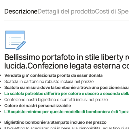
Descrizione
Dettagli del prodotto
Costi di Spe
Bellissimo portafoto in stile liberty 
lucida.Confezione legata esterna co
Venduta gia' confezionata pronta da esser donata
Scatola in cartoncino robusto inclusa nel prezzo
Scatola su misura dove la bomboniera trova una posizione sicur
La scatola potrebbe differire per colore e decoro a seconda dell
Confezione nastri bigliettino e confetti inclusi nel prezzo
Colore dei nastri personalizzabile
L'Acquisto minimo per questo modello di bomboniera è di 1 pez
Bigliettino bomboniera Stampato incluso nel prezzo
Il bigliettino lo scegliamo noi in base alla disponibilita' ed al tipo d