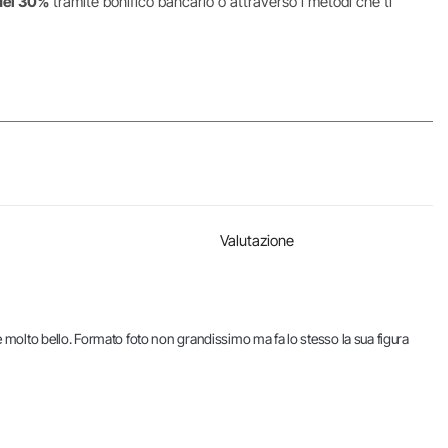
del 30%
tramite bonifico bancario o attraverso i metodi che ti
Valutazione
te molto bello. Formato foto non grandissimo ma fa lo stesso la sua figura