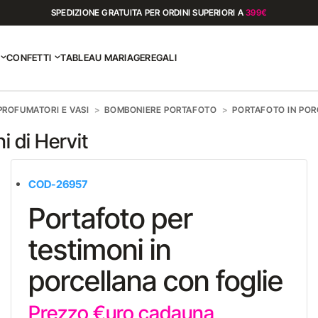
SPEDIZIONE GRATUITA PER ORDINI SUPERIORI A
399€
CONFETTI
TABLEAU MARIAGE
REGALI
PROFUMATORI E VASI
BOMBONIERE PORTAFOTO
PORTAFOTO IN PORC
i di Hervit
COD-26957
Portafoto per
testimoni in
porcellana con foglie
Prezzo €uro cadauna