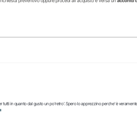
i richiesta preventivo oppure:procedi all'acquisto e versa un
acconto 
er tutti in quanto dal gusto un po'retro'. Spero lo apprezzino perche' è veramen