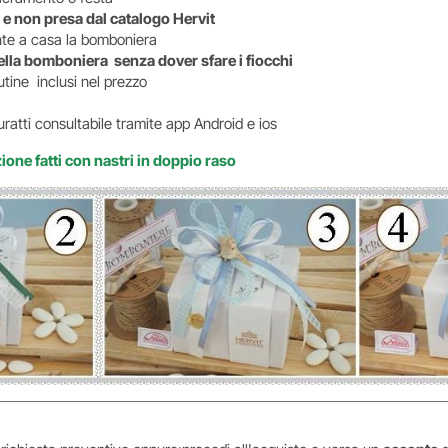
e non presa dal catalogo Hervit
ente a casa la bomboniera
della bomboniera senza dover sfare i fiocchi
tine inclusi nel prezzo
uratti consultabile tramite app Android e ios
ione fatti con nastri in doppio raso