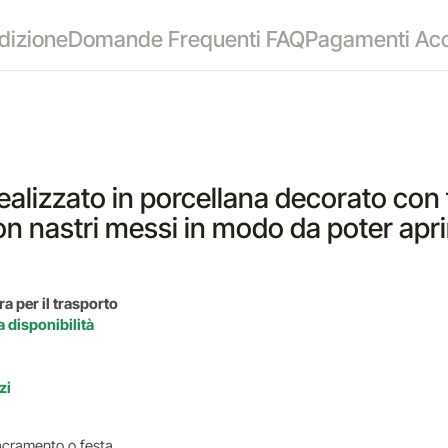
dizione
Domande Frequenti FAQ
Pagamenti Acc
realizzato in porcellana decorato con f
n nastri messi in modo da poter aprire
a per il trasporto
a disponibilità
zi
i sacramento o festa