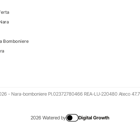
ferta
 Nara
ara Bomboniere
ara
026 - Nara-bomboniere PI.02372780466 REA-LU-220480 Ateco 47.7
2026 Watered by
Digital Growth