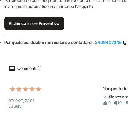
Per procedere con l'acquisto tramite acconto utilizzare il modulo d
invieremo in automatico via mail dopo l'acquisto
Richiesta info e Preventivo
Per qualsiasi dubbio non esitare a contattarci
:
3406407345
Commenti (1)
Non per tutti
Lo stile non è p
30/10/20, 23:05
0
0
Da Sully