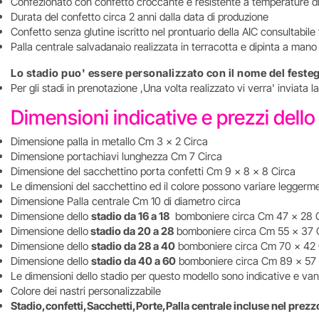
Confezionato con confetto croccante e resistente a temperature di 
Durata del confetto circa 2 anni dalla data di produzione
Confetto senza glutine iscritto nel prontuario della AIC consultabile
Palla centrale salvadanaio realizzata in terracotta e dipinta a mano
Lo stadio puo' essere personalizzato con il nome del festegg
Per gli stadi in prenotazione ,Una volta realizzato vi verra' inviata
Dimensioni indicative e prezzi dell
Dimensione palla in metallo Cm 3 x 2 Circa
Dimensione portachiavi lunghezza Cm 7 Circa
Dimensione del sacchettino porta confetti Cm 9 x 8 x 8 Circa
Le dimensioni del sacchettino ed il colore possono variare leggermen
Dimensione Palla centrale Cm 10 di diametro circa
Dimensione dello
stadio da 16 a 18
bomboniere circa Cm 47 x 28 
Dimensione dello
stadio da 20 a 28
bomboniere circa Cm 55 x 37 
Dimensione dello
stadio da 28 a 40
bomboniere circa Cm 70 x 42 
Dimensione dello
stadio da 40 a 60
bomboniere circa Cm 89 x 57 
Le dimensioni dello stadio per questo modello sono indicative e va
Colore dei nastri personalizzabile
Stadio,confetti,Sacchetti,Porte,Palla centrale incluse nel prez