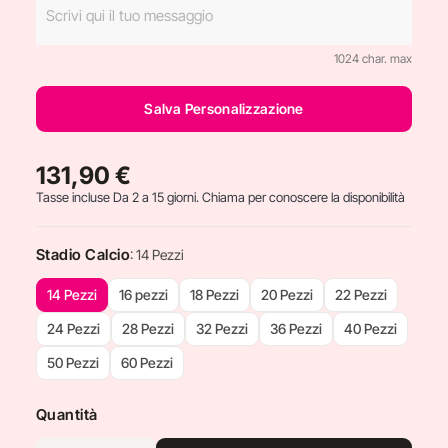
1024 char. max
Salva Personalizzazione
131,90 €
Tasse incluse
Da 2 a 15 giorni. Chiama per conoscere la disponibilità
Stadio Calcio
: 14 Pezzi
14 Pezzi
16 pezzi
18 Pezzi
20 Pezzi
22 Pezzi
24 Pezzi
28 Pezzi
32 Pezzi
36 Pezzi
40 Pezzi
50 Pezzi
60 Pezzi
Quantità