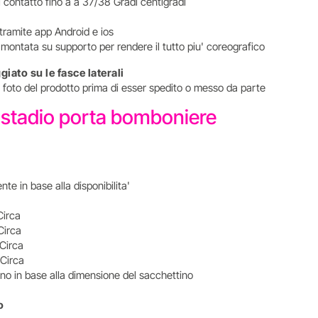
contatto fino a a 37/38 Gradi centigradi
 tramite app Android e ios
 montata su supporto per rendere il tutto piu' coreografico
iato su le fasce laterali
 la foto del prodotto prima di esser spedito o messo da parte
o stadio porta bomboniere
te in base alla disponibilita'
Circa
Circa
Circa
Circa
nno in base alla dimensione del sacchettino
zo