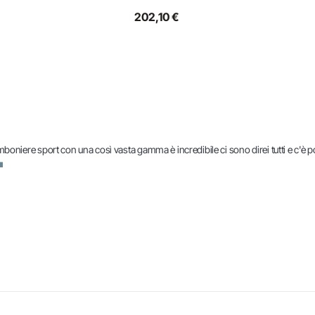
202,10 €
oniere sport con una così vasta gamma è incredibile ci sono direi tutti e c'è pos