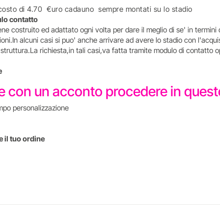
al costo di 4.70 €uro cadauno sempre montati su lo stadio
ulo contatto
 costruito ed adattato ogni volta per dare il meglio di se' in termini 
oni.In alcuni casi si puo' anche arrivare ad avere lo stadio con l'acqu
la struttura.La richiesta,in tali casi,va fatta tramite modulo di conta
e
re con un acconto procedere in que
mpo personalizzazione
 il tuo ordine