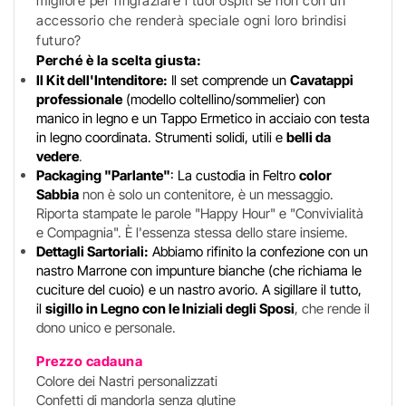
migliore per ringraziare i tuoi ospiti se non con un
accessorio che renderà speciale ogni loro brindisi
futuro?
Perché è la scelta giusta:
Il Kit dell'Intenditore:
Il set comprende un
Cavatappi
professionale
(modello coltellino/sommelier) con
manico in legno e un Tappo Ermetico in acciaio con testa
in legno coordinata. Strumenti solidi, utili e
belli da
vedere
.
Packaging "Parlante"
: La custodia in Feltro
color
Sabbia
non è solo un contenitore, è un messaggio.
Riporta stampate le parole "Happy Hour" e "Convivialità
e Compagnia". È l'essenza stessa dello stare insieme.
Dettagli Sartoriali:
Abbiamo rifinito la confezione con un
nastro Marrone con impunture bianche (che richiama le
cuciture del cuoio) e un nastro avorio. A sigillare il tutto,
il
sigillo in Legno con le Iniziali degli Sposi
, che rende il
dono unico e personale.
Prezzo cadauna
Colore dei Nastri personalizzati
Confetti di mandorla senza glutine