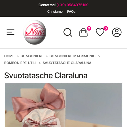
Contattaci
(+39) 0584975169
Chi siamo
FAQs
0
0
HOME
BOMBONIERE
BOMBONIERE MATRIMONIO
BOMBONIERE UTILI
SVUOTATASCHE CLARALUNA
Svuotatasche Claraluna