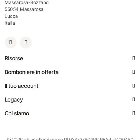
Massarosa-Bozzano
55054 Massarosa
Lucca
Italia
Risorse
Bomboniere in offerta
Il tuo account
Legacy
Chi siamo
© 2026 - Nara-bomboniere PI.02372780466 REA-LU-220480