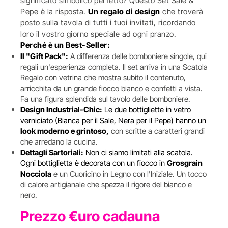
significato simbolico perfetto? Questo Set Sale &
Pepe è la risposta.
Un regalo di design
che troverà
posto sulla tavola di tutti i tuoi invitati, ricordando
loro il vostro giorno speciale ad ogni pranzo.
Perché è un Best-Seller:
Il "Gift Pack":
A differenza delle bomboniere singole, qui
regali un'esperienza completa. Il set arriva in una Scatola
Regalo con vetrina che mostra subito il contenuto,
arricchita da un grande fiocco bianco e confetti a vista.
Fa una figura splendida sul tavolo delle bomboniere.
Design Industrial-Chic:
Le due bottigliette in vetro
verniciato (Bianca per il Sale, Nera per il Pepe) hanno un
look moderno e grintoso,
con scritte a caratteri grandi
che arredano la cucina.
Dettagli Sartoriali:
Non ci siamo limitati alla scatola.
Ogni bottiglietta è decorata con un fiocco in
Grosgrain
Nocciola
e un Cuoricino in Legno con l'Iniziale. Un tocco
di calore artigianale che spezza il rigore del bianco e
nero.
Prezzo €uro cadauna