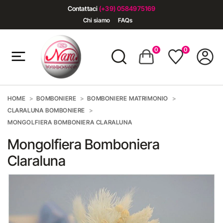
Contattaci
(+39) 0584975169
Chi siamo
FAQs
0
0
HOME
BOMBONIERE
BOMBONIERE MATRIMONIO
CLARALUNA BOMBONIERE
MONGOLFIERA BOMBONIERA CLARALUNA
Mongolfiera Bomboniera
Claraluna